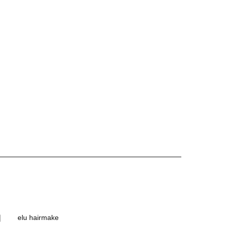
｜
elu hairmake