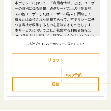
本ポリシーにおいて、「利用者情報」とは、ユーザ
ーの識別に係る情報、通信サービス上の行動履歴、
その他ユーザーまたはユーザーの端末に関連して生
成または蓄積された情報であって、本ポリシーに基
づき当社が収集するものを意味するものとします。
本サービスにおいて当社が収集する利用者情報は、
その収集方法に応じて、以下のようなものとなりま
す。
当社プライバシーポリシーに同意しました
(1) ユーザーからご提供いただく情報 本サービスを
利用するために、または本サービスの利用を通じて
ユーザーからご提供いただく情報は以下のとおりで
す。
・氏名、生年月日、性別、職業等プロフィールに関
する情報
web予約
・メールアドレス、電話番号、住所等連絡先に関す
送信
る情報
・クレジットカード情報、銀行口座情報、電子マネ
ー情報等決済手段に関する情報
・ユーザーの肖像を含む静止画情報
・入力フォームその他当社が定める方法を通じてユ